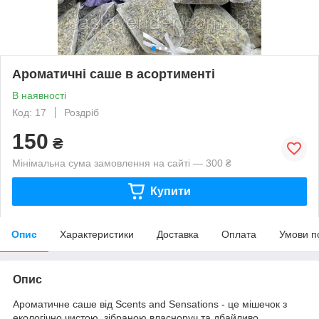
Ароматичні саше в асортименті
В наявності
Код: 17
Роздріб
150
₴
Мінімальна сума замовлення на сайті — 300 ₴
Купити
Опис
Характеристики
Доставка
Оплата
Умови п
Опис
Ароматичне саше від Scents and Sensations - це мішечок з
екологічно чистою, зібраною власноруч та дбайливо