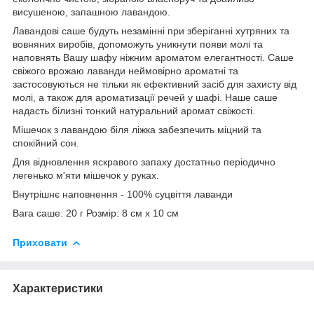
висушеною, запашною лавандою.
Лавандові саше будуть незамінні при зберіганні хутряних та
вовняних виробів, допоможуть уникнути появи молі та
наповнять Вашу шафу ніжним ароматом елегантності. Саше
свіжого врожаю лаванди неймовірно ароматні та
застосовуються не тільки як ефективний засіб для захисту від
молі, а також для ароматизації речей у шафі. Наше саше
надасть білизні тонкий натуральний аромат свіжості.
Мішечок з лавандою біля ліжка забезпечить міцний та
спокійний сон.
Для відновлення яскравого запаху достатньо періодично
легенько м'яти мішечок у руках.
Внутрішнє наповнення - 100% суцвіття лаванди
Вага саше: 20 г Розмір: 8 см x 10 см
Приховати
Характеристики