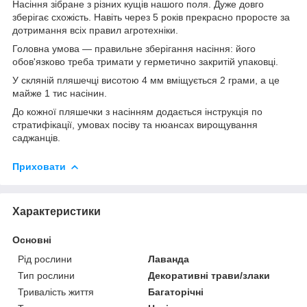
Насіння зібране з різних кущів нашого поля. Дуже довго
зберігає схожість. Навіть через 5 років прекрасно проросте за
дотримання всіх правил агротехніки.
Головна умова — правильне зберігання насіння: його
обов'язково треба тримати у герметично закритій упаковці.
У скляній пляшечці висотою 4 мм вміщується 2 грами, а це
майже 1 тис насінин.
До кожної пляшечки з насінням додається інструкція по
стратифікації, умовах посіву та нюансах вирощування
саджанців.
Приховати
Характеристики
Основні
Рід рослини
Лаванда
Тип рослини
Декоративні трави/злаки
Тривалість життя
Багаторічні