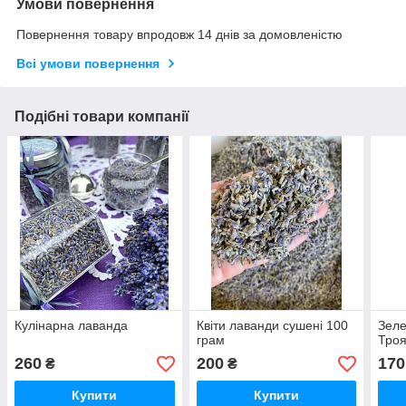
Умови повернення
Повернення товару впродовж 14 днів за домовленістю
Всі умови повернення
Подібні товари компанії
Кулінарна лаванда
Квіти лаванди сушені 100
Зеле
грам
Тро
260
200
170
₴
₴
Купити
Купити